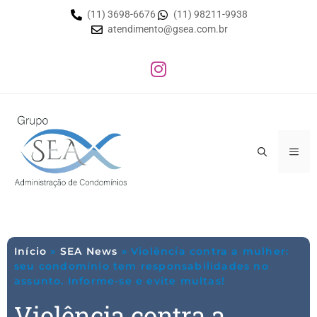
(11) 3698-6676
(11) 98211-9938
atendimento@gsea.com.br
Início
»
SEA News
»
Violência contra a mulher:
seu condomínio tem responsabilidades no
assunto. Informe-se e evite multas!
Violência contra a