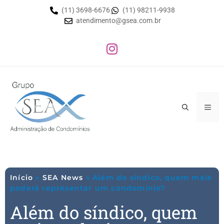
(11) 3698-6676
(11) 98211-9938
atendimento@gsea.com.br
Início
»
SEA News
»
Além do síndico, quem mais
poderá representar um condomínio?
Além do síndico, quem