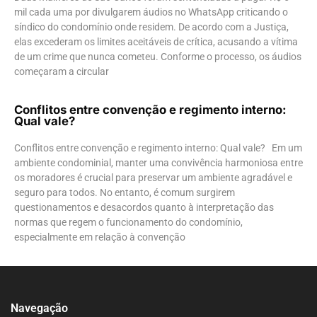
mil cada uma por divulgarem áudios no WhatsApp criticando o
síndico do condomínio onde residem. De acordo com a Justiça,
elas excederam os limites aceitáveis de crítica, acusando a vítima
de um crime que nunca cometeu. Conforme o processo, os áudios
começaram a circular
Conflitos entre convenção e regimento interno:
Qual vale?
Conflitos entre convenção e regimento interno: Qual vale? Em um
ambiente condominial, manter uma convivência harmoniosa entre
os moradores é crucial para preservar um ambiente agradável e
seguro para todos. No entanto, é comum surgirem
questionamentos e desacordos quanto à interpretação das
normas que regem o funcionamento do condomínio,
especialmente em relação à convenção
Navegação