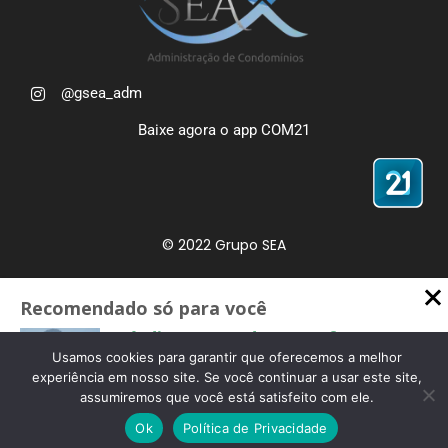
@gsea_adm
Baixe agora o app COM21
© 2022 Grupo SEA
Política de Privacidade
Recomendado só para você
Site para Administradoras de Condomínio - Feito com 🧡
Síndico, entenda o que fazer em
por
GRUPO DPG
casos de barulhos no seu
Usamos cookies para garantir que oferecemos a melhor
condomínio
experiência em nosso site. Se você continuar a usar este site,
assumiremos que você está satisfeito com ele.
Um dos assuntos que mais
incomoda e causa brigas diz…
Ok
Política de Privacidade