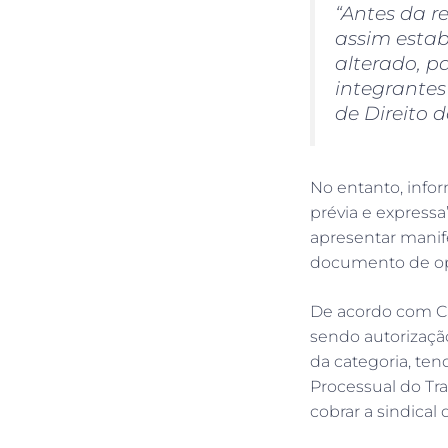
“Antes da r
assim estab
alterado, p
integrantes
de Direito 
No entanto, infor
prévia e express
apresentar manif
documento de opo
De acordo com Ca
sendo autorização
da categoria, ten
Processual do Tr
cobrar a sindica