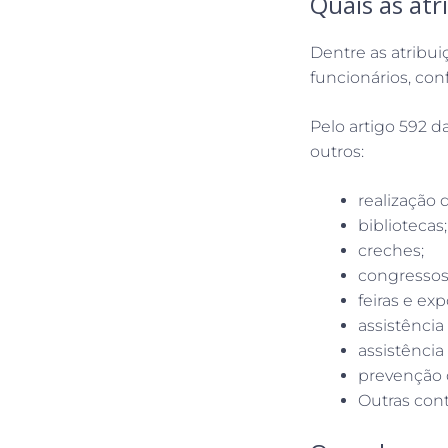
Quais as atr
Dentre as atribui
funcionários, co
Pelo artigo 592 d
outros:
realização 
bibliotecas;
creches;
congressos
feiras e exp
assistência 
assistência
prevenção 
Outras cont