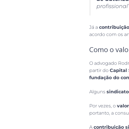
profissiona
Já a
contribuição
acordo com os art
Como o valor
O advogado Rodr
partir do
Capital
fundação do co
Alguns
sindicat
Por vezes, o
valo
portanto, a consu
A
contribuição s