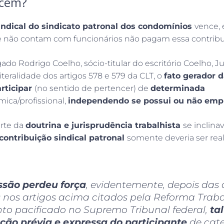
cem?
indical do sindicato patronal dos condomínios
vence, 
 não contam com funcionários não pagam essa contribu
do Rodrigo Coelho, sócio-titular do escritório Coelho,
iteralidade dos artigos 578 e 579 da CLT, o
fato gerador d
rticipar
(no sentido de pertencer) de
determinada
ica/profissional,
independendo se possui ou não em
arte da
doutrina e jurisprudência trabalhista
se inclina
contribuição sindical patronal
somente deveria ser rea
ssão perdeu força
, evidentemente, depois das a
nos artigos acima citados pela Reforma Trabal
o pacificado no Supremo Tribunal federal,
ta
ção prévia e expressa do participante
de cat