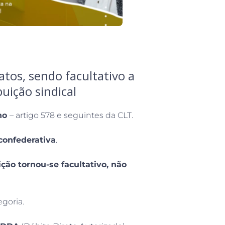
tos, sendo facultativo a
uição sindical
lho
– artigo 578 e seguintes da CLT.
confederativa
.
ão tornou-se facultativo, não
egoria.