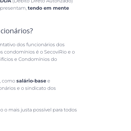
a DDA
(Débito Direto Autorizado)
representam,
tendo em mente
ncionários?
ntativo dos funcionários dos
os condomínios é o SecoviRio e o
ifícios e Condomínios do
a, como
salário-base
e
onários e o sindicato dos
 o mais justa possível para todos