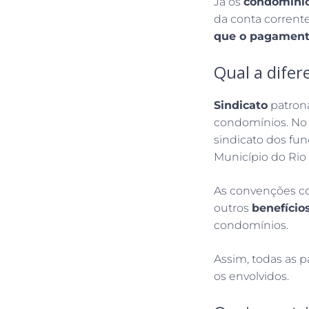
Já os
condomíni
da conta corrent
que o pagamento
Qual a difer
Sindicato
patron
condomínios. No 
sindicato dos fu
Município do Rio 
As convenções co
outros
benefício
condomínios.
Assim, todas as p
os envolvidos.