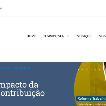
br
HOME
O GRUPO SEA
SERVIÇOS
SERV
cto da Reforma
mpacto da
ontribuição