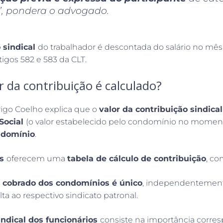
l”, pondera o advogado.
 sindical
do trabalhador é descontada do salário no mês
igos 582 e 583 da CLT.
 da contribuição é calculado?
igo Coelho explica que o
valor da contribuição sindic
 Social
(o valor estabelecido pelo condomínio no momen
ndomínio
.
os
oferecem uma
tabela de cálculo de contribuição
, co
r cobrado dos condomínios é único
, independentemente 
lta ao respectivo sindicato patronal.
indical dos funcionários
consiste na importância corre