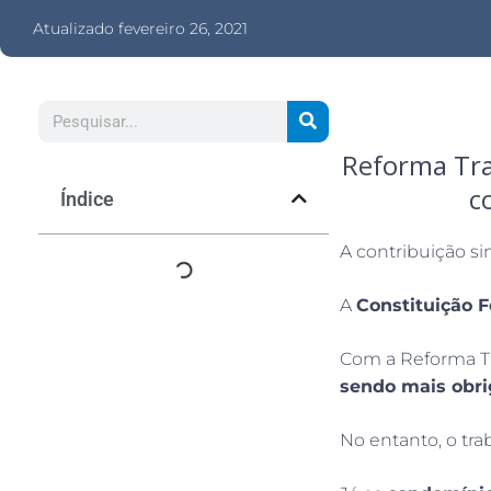
Atualizado
fevereiro 26, 2021
Reforma Tra
c
Índice
A contribuição si
A
Constituição F
Com a Reforma Tr
sendo mais obri
No entanto, o tra