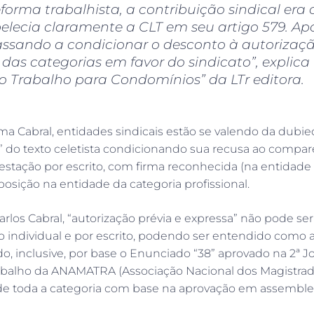
eforma trabalhista, a contribuição sindical era 
elecia claramente a CLT em seu artigo 579. Após
assando a condicionar o desconto à autorizaçã
 das categorias em favor do sindicato”, explic
do Trabalho para Condomínios” da LTr editora.
ma Cabral, entidades sindicais estão se valendo da dubi
a” do texto celetista condicionando sua recusa ao compar
estação por escrito, com firma reconhecida (na entidade
sição na entidade da categoria profissional.
rlos Cabral, “autorização prévia e expressa” não pode se
 individual e por escrito, podendo ser entendido como a 
do, inclusive, por base o Enunciado “38” aprovado na 2ª J
abalho da ANAMATRA (Associação Nacional dos Magistrados
l de toda a categoria com base na aprovação em assemblei