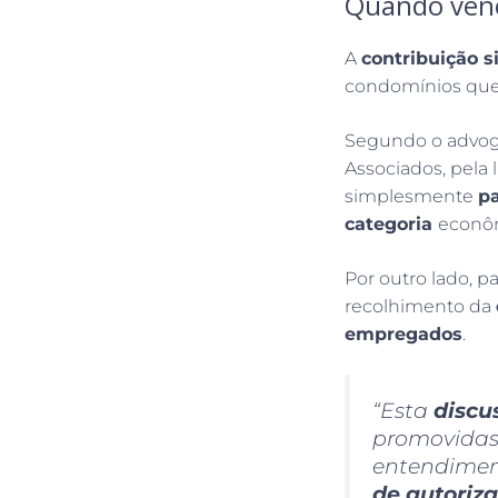
Quando ven
A
contribuição s
condomínios que
Segundo o advoga
Associados, pela l
simplesmente
pa
categoria
econôm
Por outro lado, p
recolhimento da
empregados
.
“Esta
discu
promovidas 
entendiment
de autoriza