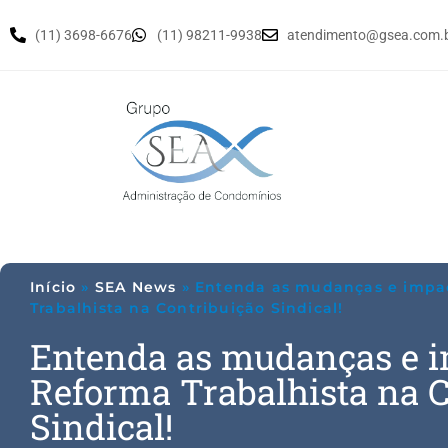
(11) 3698-6676
(11) 98211-9938
atendimento@gsea.com.
Início
»
SEA News
»
Entenda as mudanças e impa
Trabalhista na Contribuição Sindical!
Entenda as mudanças e i
Reforma Trabalhista na C
Sindical!