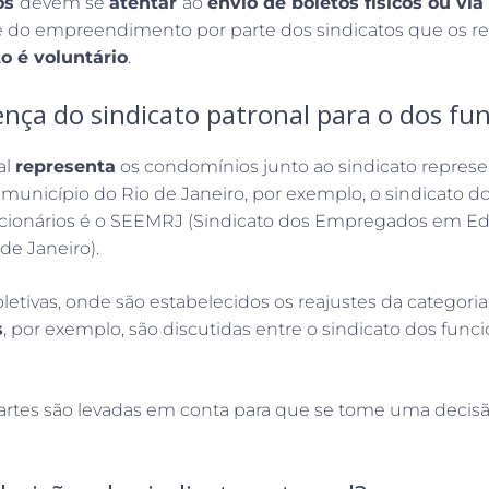
os
devem se
atentar
ao
envio de boletos físicos ou vi
e do empreendimento por parte dos sindicatos que os 
 é voluntário
.
ença do sindicato patronal para o dos fu
al
representa
os condomínios junto ao sindicato represe
município do Rio de Janeiro, por exemplo, o sindicato d
ncionários é o SEEMRJ (Sindicato dos Empregados em Ed
de Janeiro).
letivas, onde são estabelecidos os reajustes da categori
s
, por exemplo, são discutidas entre o sindicato dos funci
artes são levadas em conta para que se tome uma decisão