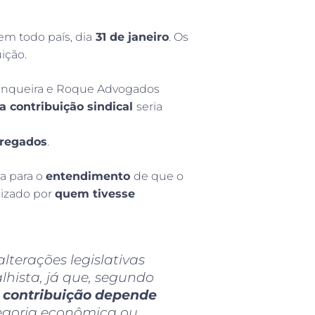
em todo país, dia
31 de janeiro
. Os
ição.
 Junqueira e Roque Advogados
a contribuição sindical
seria
pregados
.
va para o
entendimento
de que o
lizado por
quem tivesse
lterações legislativas
hista, já que, segundo
l contribuição depende
egoria econômica ou