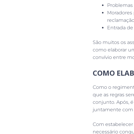
Problemas 
Moradores 
reclamação
Entrada de 
São muitos os as
como elaborar um
convívio entre m
COMO ELAB
Como o regimento
que as regras se
conjunto. Após, é
juntamente com 
Com estabelecer a
necessário conqui