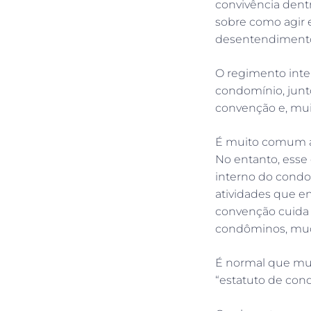
convivência dent
sobre como agir 
desentendimentos
O regimento inte
condomínio, junt
convenção e, mui
É muito comum a
No entanto, esse
interno do condo
atividades que e
convenção cuida 
condôminos, muda
É normal que mu
“estatuto de cond