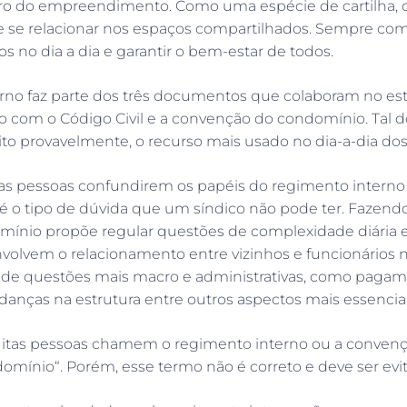
ro do empreendimento. Como uma espécie de cartilha, o
e se relacionar nos espaços compartilhados. Sempre com 
 no dia a dia e garantir o bem-estar de todos.
rno faz parte dos três documentos que colaboram no es
o com o Código Civil e a convenção do condomínio. Tal 
to provavelmente, o recurso mais usado no dia-a-dia d
s pessoas confundirem os papéis do regimento interno
 é o tipo de dúvida que um síndico não pode ter. Fazend
mínio propõe regular questões de complexidade diária 
nvolvem o relacionamento entre vizinhos e funcionários
de questões mais macro e administrativas, como pagam
nças na estrutura entre outros aspectos mais essenciais
itas pessoas chamem o regimento interno ou a conve
omínio“. Porém, esse termo não é correto e deve ser evi