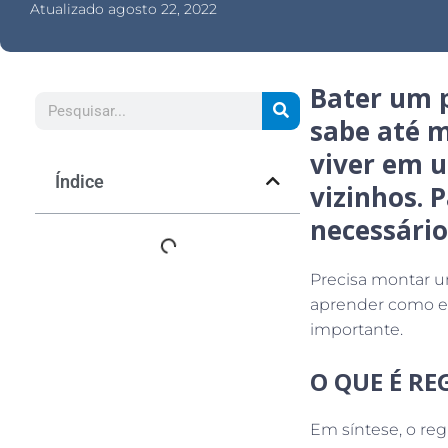
Atualizado
agosto 22, 2022
Bater um p
sabe até m
viver em 
Índice
vizinhos. 
necessári
Precisa montar u
aprender como el
importante.
O QUE É R
Em síntese, o re