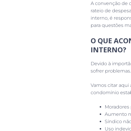
A convenção de c
rateio de despesa
interno, é respo
para questões mai
O QUE ACO
INTERNO?
Devido à importâ
sofrer problemas.
Vamos citar aqui
condomínio estab
Moradores 
Aumento no
Síndico não
Uso indevi