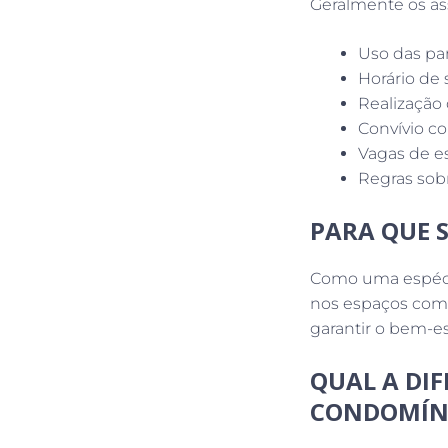
Geralmente os as
Uso das par
Horário de s
Realização
Convívio c
Vagas de e
Regras sobr
PARA QUE 
Como uma espécie 
nos espaços comp
garantir o bem-es
QUAL A DI
CONDOMÍN