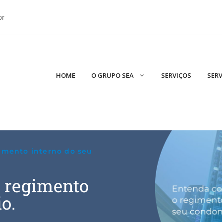
br
HOME
O GRUPO SEA
SERVIÇOS
SERV
imento interno do seu
 regimento
o.