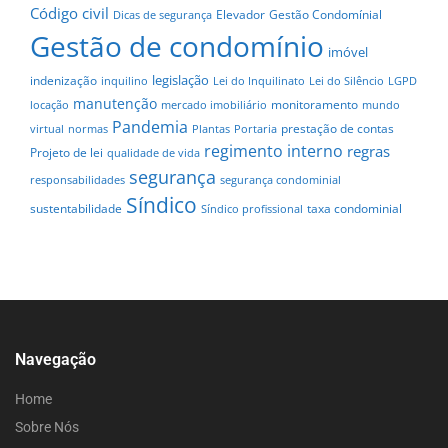
Código civil
Elevador
Gestão Condomínial
Dicas de segurança
Gestão de condomínio
imóvel
legislação
indenização
inquilino
Lei do Inquilinato
Lei do Silêncio
LGPD
manutenção
monitoramento
locação
mercado imobiliário
mundo
Pandemia
prestação de contas
virtual
normas
Plantas
Portaria
regimento interno
regras
Projeto de lei
qualidade de vida
segurança
responsabilidades
segurança condominial
Síndico
sustentabilidade
taxa condominial
Síndico profissional
Navegação
Home
Sobre Nós