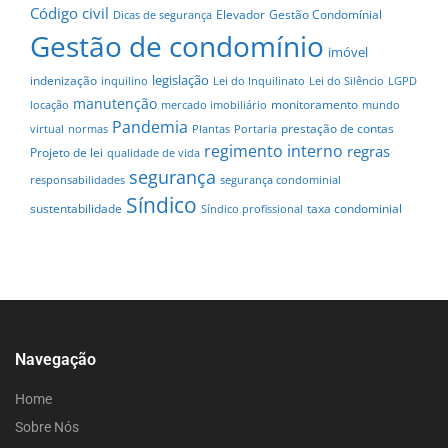
Código civil
Elevador
Gestão Condomínial
Dicas de segurança
Gestão de condomínio
imóvel
legislação
indenização
inquilino
Lei do Inquilinato
Lei do Silêncio
LGPD
manutenção
monitoramento
locação
mercado imobiliário
mundo
Pandemia
prestação de contas
virtual
normas
Plantas
Portaria
regimento interno
regras
Projeto de lei
qualidade de vida
segurança
responsabilidades
segurança condominial
Síndico
sustentabilidade
taxa condominial
Síndico profissional
Navegação
Home
Sobre Nós