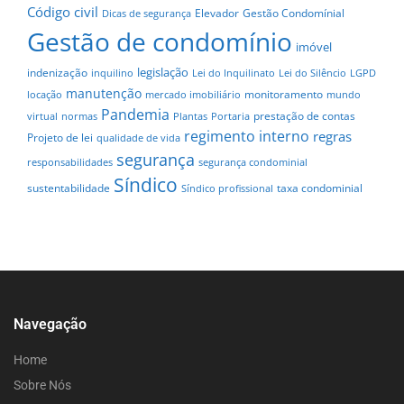
Código civil
Elevador
Gestão Condomínial
Dicas de segurança
Gestão de condomínio
imóvel
legislação
indenização
inquilino
Lei do Inquilinato
Lei do Silêncio
LGPD
manutenção
monitoramento
locação
mercado imobiliário
mundo
Pandemia
prestação de contas
virtual
normas
Plantas
Portaria
regimento interno
regras
Projeto de lei
qualidade de vida
segurança
responsabilidades
segurança condominial
Síndico
sustentabilidade
taxa condominial
Síndico profissional
Navegação
Home
Sobre Nós