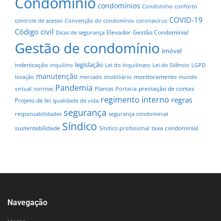
Condomínio
condomínios
Condomíno
conforto
COVID-19
controle de acesso
Convenção do condomínio
coronavírus
Código civil
Elevador
Gestão Condomínial
Dicas de segurança
Gestão de condomínio
imóvel
legislação
indenização
inquilino
Lei do Inquilinato
Lei do Silêncio
LGPD
manutenção
monitoramento
locação
mercado imobiliário
mundo
Pandemia
prestação de contas
virtual
normas
Plantas
Portaria
regimento interno
regras
Projeto de lei
qualidade de vida
segurança
responsabilidades
segurança condominial
Síndico
sustentabilidade
taxa condominial
Síndico profissional
Navegação