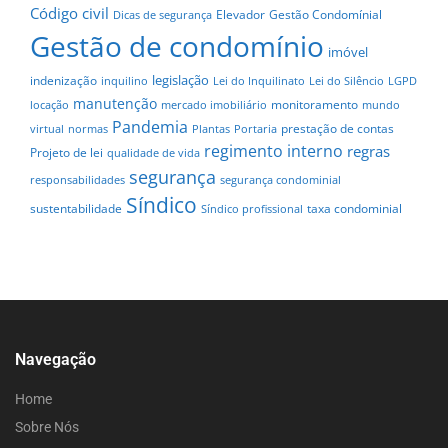
Código civil
Elevador
Gestão Condomínial
Dicas de segurança
Gestão de condomínio
imóvel
legislação
indenização
inquilino
Lei do Inquilinato
Lei do Silêncio
LGPD
manutenção
monitoramento
locação
mercado imobiliário
mundo
Pandemia
prestação de contas
virtual
normas
Plantas
Portaria
regimento interno
regras
Projeto de lei
qualidade de vida
segurança
responsabilidades
segurança condominial
Síndico
sustentabilidade
taxa condominial
Síndico profissional
Navegação
Home
Sobre Nós