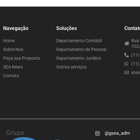
Navegação
Soluções
Contat
Home
Departamento Contábil
Rua 
702/
Sobre Nós
Departamento de Pessoal
(11
Peça sua Proposta
Departamento Jurídico
(11
SEA News
Outros serviços
ate
Contato
@gsea_adm