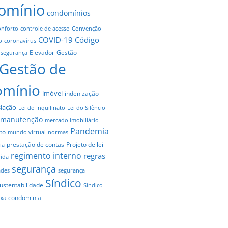
omínio
condomínios
onforto
controle de acesso
Convenção
COVID-19
Código
o
coronavírus
Elevador
Gestão
 segurança
Gestão de
omínio
imóvel
indenização
slação
Lei do Inquilinato
Lei do Silêncio
manutenção
mercado imobiliário
Pandemia
to
mundo virtual
normas
prestação de contas
Projeto de lei
ia
regimento interno
regras
vida
segurança
ades
segurança
Síndico
ustentabilidade
Síndico
axa condominial