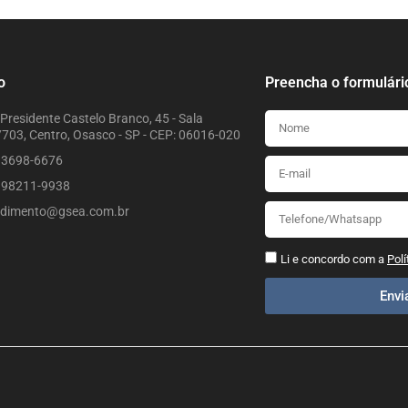
o
Preencha o formulári
Presidente Castelo Branco, 45 - Sala
703, Centro, Osasco - SP - CEP: 06016-020
) 3698-6676
) 98211-9938
ndimento@gsea.com.br
Li e concordo com a
Polí
Env