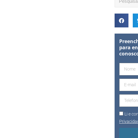
Preench
para en
conosc
Li e c
Privacida