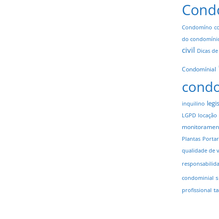
Cond
Condomíno
c
do condomíni
civil
Dicas de
Condomínial
cond
legi
inquilino
LGPD
locação
monitoramen
Plantas
Portar
qualidade de 
responsabilid
s
condominial
t
profissional