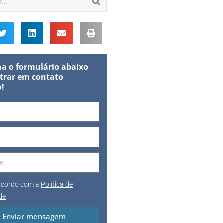
a o formulário abaixo
trar em contato
o!
oncordo com a
Política de
de
Enviar mensagem