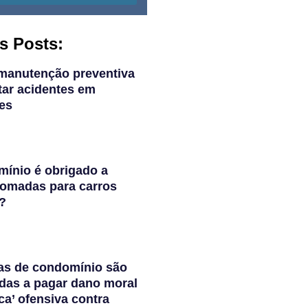
s Posts:
manutenção preventiva
tar acidentes em
es
ínio é obrigado a
 tomadas para carros
s?
as de condomínio são
das a pagar dano moral
ca’ ofensiva contra