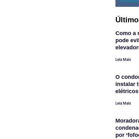
Último
Como a 
pode evi
elevador
Leia Mais
O condom
instalar
elétrico
Leia Mais
Morador
condena
por ‘fofo