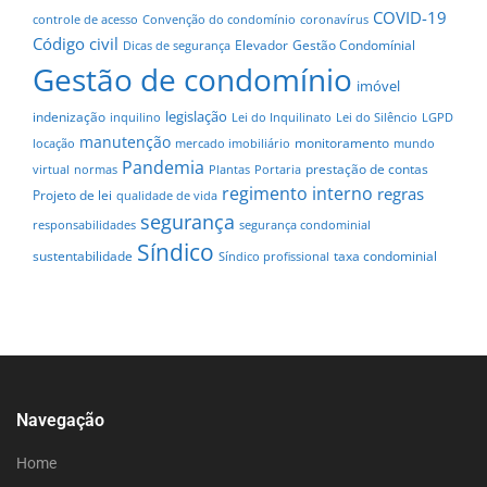
COVID-19
controle de acesso
Convenção do condomínio
coronavírus
Código civil
Elevador
Gestão Condomínial
Dicas de segurança
Gestão de condomínio
imóvel
legislação
indenização
inquilino
Lei do Inquilinato
Lei do Silêncio
LGPD
manutenção
monitoramento
locação
mercado imobiliário
mundo
Pandemia
prestação de contas
virtual
normas
Plantas
Portaria
regimento interno
regras
Projeto de lei
qualidade de vida
segurança
responsabilidades
segurança condominial
Síndico
sustentabilidade
taxa condominial
Síndico profissional
Navegação
Home