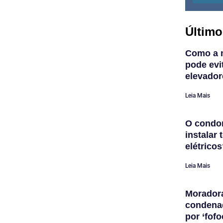
Último
Como a 
pode evi
elevador
Leia Mais
O condom
instalar
elétrico
Leia Mais
Morador
condena
por ‘fofo