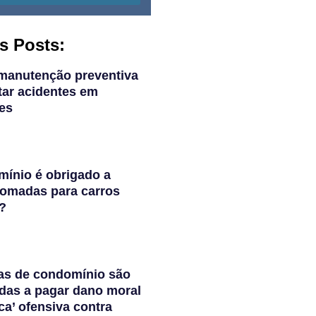
s Posts:
manutenção preventiva
tar acidentes em
es
ínio é obrigado a
 tomadas para carros
s?
as de condomínio são
das a pagar dano moral
ca’ ofensiva contra