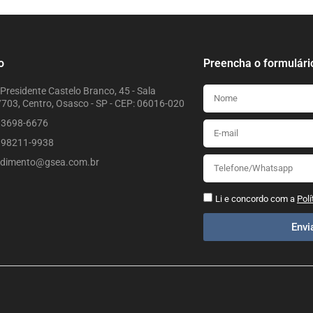
o
Preencha o formulári
Presidente Castelo Branco, 45 - Sala
703, Centro, Osasco - SP - CEP: 06016-020
) 3698-6676
) 98211-9938
ndimento@gsea.com.br
Li e concordo com a
Polí
Env