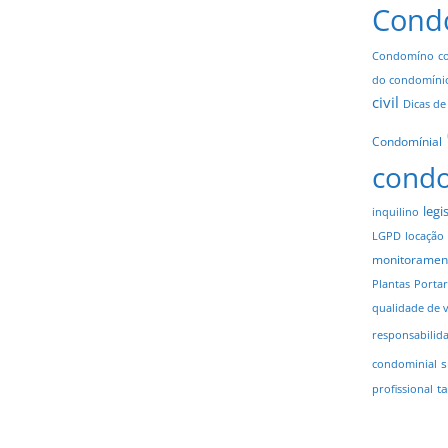
Cond
Condomíno
c
do condomíni
civil
Dicas de
Condomínial
cond
legi
inquilino
LGPD
locação
monitoramen
Plantas
Portar
qualidade de 
responsabilid
s
condominial
t
profissional