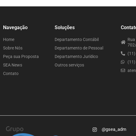
Navegação
Soluções
Contat
Home
Departamento Contábil
Rua 
702/
Sobre Nós
Departamento de Pessoal
(11
Peça sua Proposta
Departamento Jurídico
(11
SEA News
Outros serviços
ate
Contato
@gsea_adm