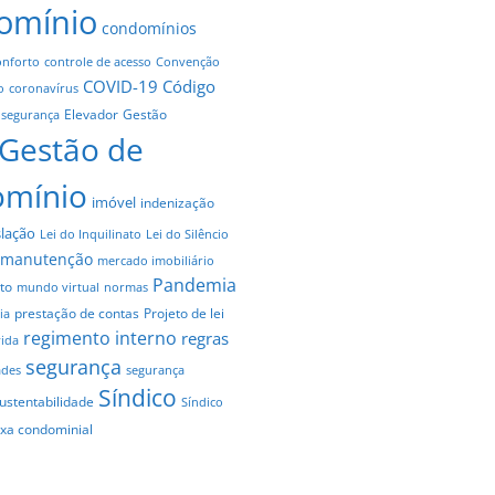
omínio
condomínios
onforto
controle de acesso
Convenção
COVID-19
Código
o
coronavírus
Elevador
Gestão
 segurança
Gestão de
omínio
imóvel
indenização
slação
Lei do Inquilinato
Lei do Silêncio
manutenção
mercado imobiliário
Pandemia
to
mundo virtual
normas
prestação de contas
Projeto de lei
ia
regimento interno
regras
vida
segurança
ades
segurança
Síndico
ustentabilidade
Síndico
axa condominial