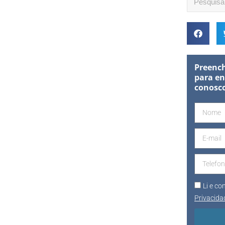
Preench
para en
conosc
Li e c
Privacida