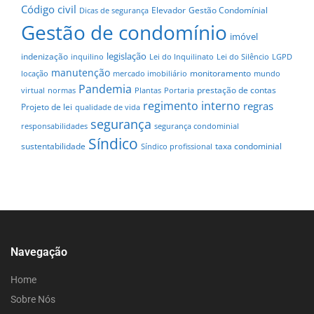
Código civil
Elevador
Gestão Condomínial
Dicas de segurança
Gestão de condomínio
imóvel
legislação
indenização
inquilino
Lei do Inquilinato
Lei do Silêncio
LGPD
manutenção
monitoramento
locação
mercado imobiliário
mundo
Pandemia
prestação de contas
virtual
normas
Plantas
Portaria
regimento interno
regras
Projeto de lei
qualidade de vida
segurança
responsabilidades
segurança condominial
Síndico
sustentabilidade
taxa condominial
Síndico profissional
Navegação
Home
Sobre Nós