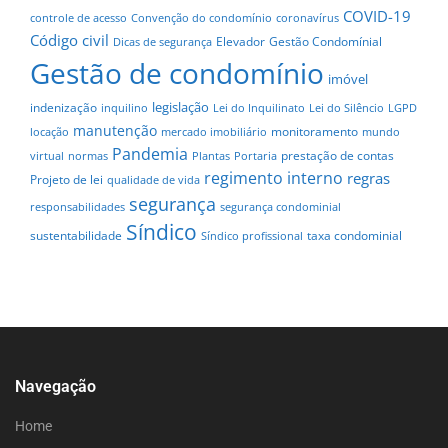
COVID-19
controle de acesso
Convenção do condomínio
coronavírus
Código civil
Elevador
Gestão Condomínial
Dicas de segurança
Gestão de condomínio
imóvel
legislação
indenização
inquilino
Lei do Inquilinato
Lei do Silêncio
LGPD
manutenção
monitoramento
locação
mercado imobiliário
mundo
Pandemia
prestação de contas
virtual
normas
Plantas
Portaria
regimento interno
regras
Projeto de lei
qualidade de vida
segurança
responsabilidades
segurança condominial
Síndico
sustentabilidade
taxa condominial
Síndico profissional
Navegação
Home