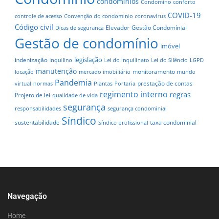
condomínios
Condomíno
conforto
COVID-19
controle de acesso
Convenção do condomínio
coronavírus
Código civil
Elevador
Gestão Condomínial
Dicas de segurança
Gestão de condomínio
imóvel
legislação
indenização
inquilino
Lei do Inquilinato
Lei do Silêncio
LGPD
manutenção
monitoramento
locação
mercado imobiliário
mundo
Pandemia
prestação de contas
virtual
normas
Plantas
Portaria
regimento interno
regras
Projeto de lei
qualidade de vida
segurança
responsabilidades
segurança condominial
Síndico
sustentabilidade
taxa condominial
Síndico profissional
Navegação
Home