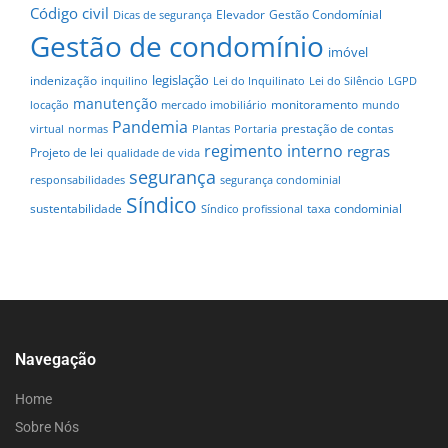
Código civil
Elevador
Gestão Condomínial
Dicas de segurança
Gestão de condomínio
imóvel
legislação
indenização
inquilino
Lei do Inquilinato
Lei do Silêncio
LGPD
manutenção
monitoramento
locação
mercado imobiliário
mundo
Pandemia
prestação de contas
virtual
normas
Plantas
Portaria
regimento interno
regras
Projeto de lei
qualidade de vida
segurança
responsabilidades
segurança condominial
Síndico
sustentabilidade
taxa condominial
Síndico profissional
Navegação
Home
Sobre Nós