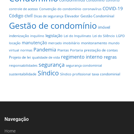
Condomíno
conforto
COVID-19
controle de acesso
Convenção do condomínio
coronavírus
Código civil
Elevador
Gestão Condomínial
Dicas de segurança
Gestão de condomínio
imóvel
legislação
indenização
inquilino
Lei do Inquilinato
Lei do Silêncio
LGPD
manutenção
monitoramento
locação
mercado imobiliário
mundo
Pandemia
prestação de contas
virtual
normas
Plantas
Portaria
regimento interno
regras
Projeto de lei
qualidade de vida
segurança
responsabilidades
segurança condominial
Síndico
sustentabilidade
taxa condominial
Síndico profissional
Navegação
Home