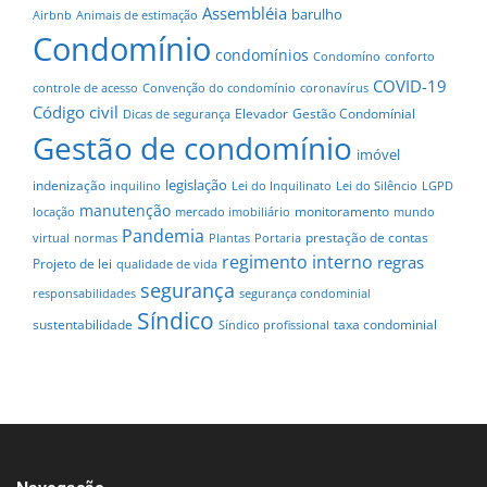
Assembléia
barulho
Airbnb
Animais de estimação
Condomínio
condomínios
Condomíno
conforto
COVID-19
controle de acesso
Convenção do condomínio
coronavírus
Código civil
Elevador
Gestão Condomínial
Dicas de segurança
Gestão de condomínio
imóvel
legislação
indenização
inquilino
Lei do Inquilinato
Lei do Silêncio
LGPD
manutenção
monitoramento
locação
mercado imobiliário
mundo
Pandemia
prestação de contas
virtual
normas
Plantas
Portaria
regimento interno
regras
Projeto de lei
qualidade de vida
segurança
responsabilidades
segurança condominial
Síndico
sustentabilidade
taxa condominial
Síndico profissional