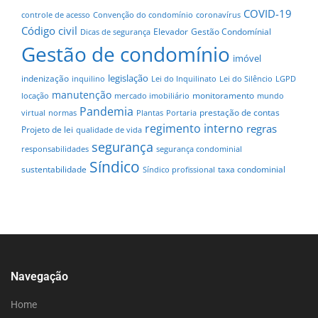
COVID-19
controle de acesso
Convenção do condomínio
coronavírus
Código civil
Elevador
Gestão Condomínial
Dicas de segurança
Gestão de condomínio
imóvel
legislação
indenização
inquilino
Lei do Inquilinato
Lei do Silêncio
LGPD
manutenção
monitoramento
locação
mercado imobiliário
mundo
Pandemia
prestação de contas
virtual
normas
Plantas
Portaria
regimento interno
regras
Projeto de lei
qualidade de vida
segurança
responsabilidades
segurança condominial
Síndico
sustentabilidade
taxa condominial
Síndico profissional
Navegação
Home