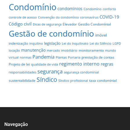
Condomínio
condomínios
Condomíno
conforto
COVID-19
controle de acesso
Convenção do condomínio
coronavírus
Código civil
Elevador
Gestão Condomínial
Dicas de segurança
Gestão de condomínio
imóvel
legislação
indenização
inquilino
Lei do Inquilinato
Lei do Silêncio
LGPD
manutenção
monitoramento
locação
mercado imobiliário
mundo
Pandemia
prestação de contas
virtual
normas
Plantas
Portaria
regimento interno
regras
Projeto de lei
qualidade de vida
segurança
responsabilidades
segurança condominial
Síndico
sustentabilidade
taxa condominial
Síndico profissional
Navegação